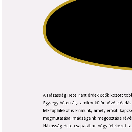
A Házasság Hete iránt érdeklődők között több
Egy-egy héten át,- amikor különböző előadás
lelkitáplálékot is kínálunk, amely erősíti kap
megmutatása,imádságaink megosztása révén a b
Házasság Hete csapatában négy felekezet tagj