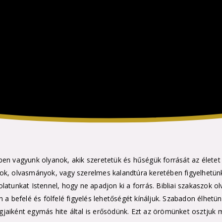
en vagyunk olyanok, akik szeretetük és hűségük forrását az életet
ok, olvasmányok, vagy szerelmes kalandtúra keretében figyelhetün
csolatunkat Istennel, hogy ne apadjon ki a forrás. Bibliai szakaszok 
efelé és fölfelé figyelés lehetőségét kínáljuk. Szabadon élhetünk
aiként egymás hite által is erősödünk. Ezt az örömünket osztjuk me