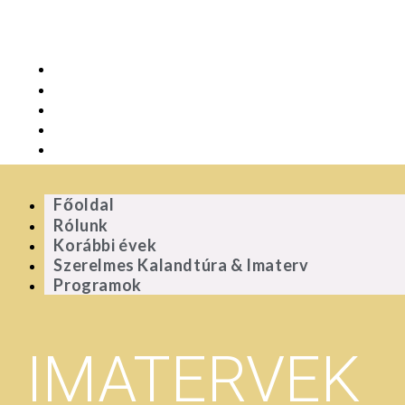
Főoldal
Rólunk
Korábbi évek
Szerelmes Kalandtúra & Imaterv
Programok
Főoldal
Rólunk
Korábbi évek
Szerelmes Kalandtúra & Imaterv
Programok
IMATERVEK