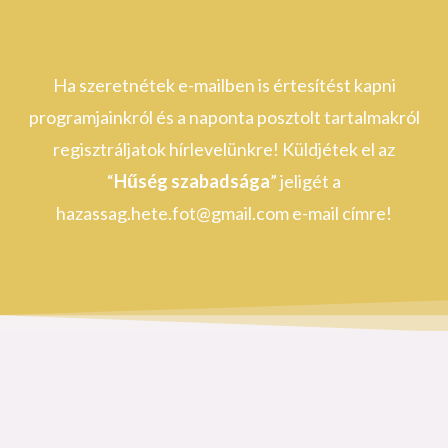
Ha szeretnétek e-mailben is értesítést kapni
programjainkról és a naponta posztolt tartalmakról
regisztráljatok hírlevelünkre! Küldjétek el az
“
Hűség szabadsága
” jeligét a
hazassag.hete.fot@gmail.com
e-mail címre!