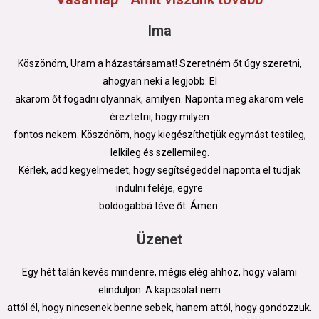
Ima
Köszönöm, Uram a házastársamat! Szeretném őt úgy szeretni,
ahogyan neki a legjobb. El
akarom őt fogadni olyannak, amilyen. Naponta meg akarom vele
éreztetni, hogy milyen
fontos nekem. Köszönöm, hogy kiegészíthetjük egymást testileg,
lelkileg és szellemileg.
Kérlek, add kegyelmedet, hogy segítségeddel naponta el tudjak
indulni feléje, egyre
boldogabbá téve őt. Ámen.
Üzenet
Egy hét talán kevés mindenre, mégis elég ahhoz, hogy valami
elinduljon. A kapcsolat nem
attól él, hogy nincsenek benne sebek, hanem attól, hogy gondozzuk.