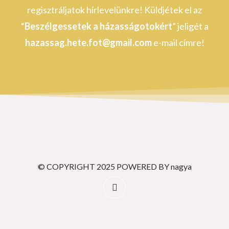
regisztráljatok hírlevelünkre! Küldjétek el az
“
Beszélgessetek a házasságotokért
” jeligét a
hazassag.hete.fot@gmail.com
e-mail címre!
© COPYRIGHT 2025 POWERED BY nagya